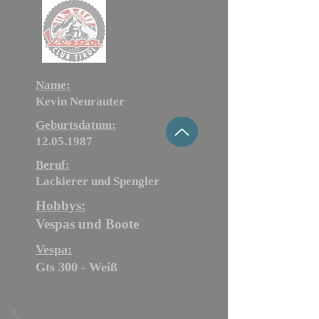
Name:
Kevin Neurauter
Geburtsdatum:
12.05.1987
Beruf:
Lackierer und Spengler
Hobbys:
Vespas und Boote
Vespa:
Gts 300 - Weiß