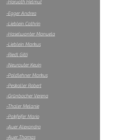
-Horvath
Helmut
-Egger Andrea
-Lieblein Cathrin
-Haselwanter Manuela
-Lieblein Markus
-Riedl Gitti
-Neurauter Kevin
-Poldlehner Markus
-Peskoller Robert
-Grünbacher Verena
-Thaler Melanie
-Pakfeifer Mario
-Auer Alexandra
-Auer Thomas