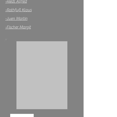
-Riedl Alfred
-Rothfuß Klaus
-Juen Martin
-Fischer Margit