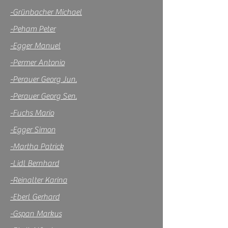
-Grünbacher Michael
-Peham Peter
-Egger Manuel
-Permer Antonio
-Perauer Georg Jun.
-Perauer Georg Sen.
-Fuchs Mario
-Egger Simon
-Martha Patrick
-Lidl Bernhard
-Reinalter Karina
-Eberl Gerhard
-Gspan Markus